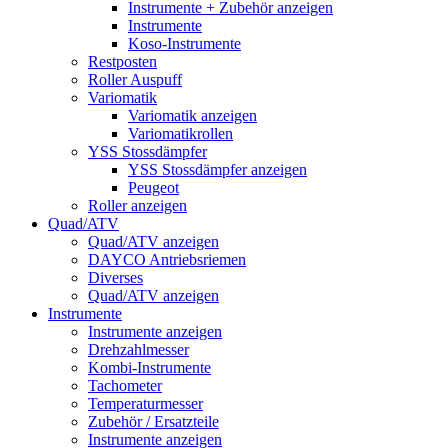
Instrumente + Zubehör anzeigen
Instrumente
Koso-Instrumente
Restposten
Roller Auspuff
Variomatik
Variomatik anzeigen
Variomatikrollen
YSS Stossdämpfer
YSS Stossdämpfer anzeigen
Peugeot
Roller anzeigen
Quad/ATV
Quad/ATV anzeigen
DAYCO Antriebsriemen
Diverses
Quad/ATV anzeigen
Instrumente
Instrumente anzeigen
Drehzahlmesser
Kombi-Instrumente
Tachometer
Temperaturmesser
Zubehör / Ersatzteile
Instrumente anzeigen