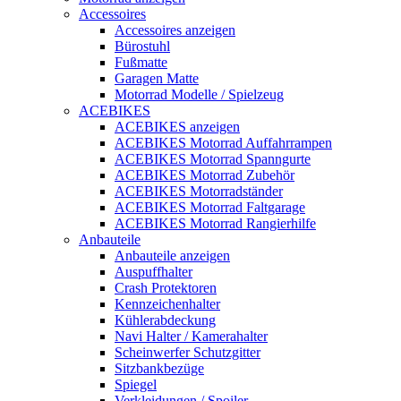
Accessoires
Accessoires anzeigen
Bürostuhl
Fußmatte
Garagen Matte
Motorrad Modelle / Spielzeug
ACEBIKES
ACEBIKES anzeigen
ACEBIKES Motorrad Auffahrrampen
ACEBIKES Motorrad Spanngurte
ACEBIKES Motorrad Zubehör
ACEBIKES Motorradständer
ACEBIKES Motorrad Faltgarage
ACEBIKES Motorrad Rangierhilfe
Anbauteile
Anbauteile anzeigen
Auspuffhalter
Crash Protektoren
Kennzeichenhalter
Kühlerabdeckung
Navi Halter / Kamerahalter
Scheinwerfer Schutzgitter
Sitzbankbezüge
Spiegel
Verkleidungen / Spoiler