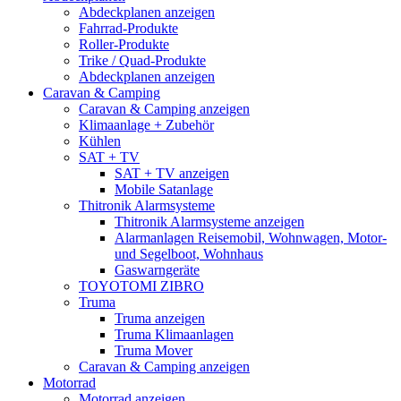
Abdeckplanen anzeigen
Fahrrad-Produkte
Roller-Produkte
Trike / Quad-Produkte
Abdeckplanen anzeigen
Caravan & Camping
Caravan & Camping anzeigen
Klimaanlage + Zubehör
Kühlen
SAT + TV
SAT + TV anzeigen
Mobile Satanlage
Thitronik Alarmsysteme
Thitronik Alarmsysteme anzeigen
Alarmanlagen Reisemobil, Wohnwagen, Motor-
und Segelboot, Wohnhaus
Gaswarngeräte
TOYOTOMI ZIBRO
Truma
Truma anzeigen
Truma Klimaanlagen
Truma Mover
Caravan & Camping anzeigen
Motorrad
Motorrad anzeigen