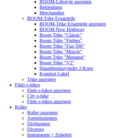
BOOM-Lifestyle anzeigen
Bekleidung
Merchandise
BOOM-Trike Ersatzteile
BOOM-Trike Ersatzteile anzeigen
BOOM New Highway
Boom Trike "Classic"
Boom Trike "Fighter"
Boom Trike "Fun 500"
Boom Trike "Muscle"
Boom Trike "Mustang"
Boom Trike "V2"
Hauptbremszyinder 2-Kreis
Komfort Gabel
Trike anzeigen
Fiido e-bikes
Fiido e-bikes anzeigen
City e-bike
Fiido e-bikes anzeigen
Roller
Roller anzeigen
Antriebsriemen
Dichtungen
Diverses
Instrumente + Zubehör