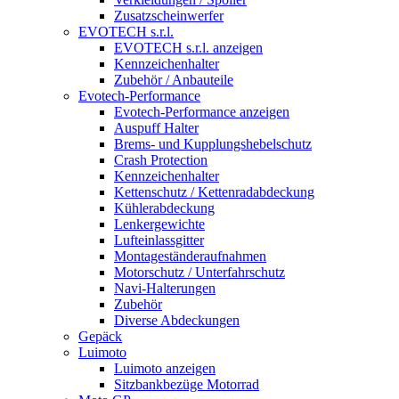
Zusatzscheinwerfer
EVOTECH s.r.l.
EVOTECH s.r.l. anzeigen
Kennzeichenhalter
Zubehör / Anbauteile
Evotech-Performance
Evotech-Performance anzeigen
Auspuff Halter
Brems- und Kupplungshebelschutz
Crash Protection
Kennzeichenhalter
Kettenschutz / Kettenradabdeckung
Kühlerabdeckung
Lenkergewichte
Lufteinlassgitter
Montageständeraufnahmen
Motorschutz / Unterfahrschutz
Navi-Halterungen
Zubehör
Diverse Abdeckungen
Gepäck
Luimoto
Luimoto anzeigen
Sitzbankbezüge Motorrad