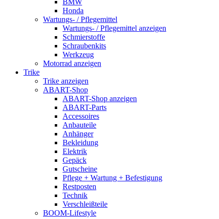
BMW
Honda
Wartungs- / Pflegemittel
Wartungs- / Pflegemittel anzeigen
Schmierstoffe
Schraubenkits
Werkzeug
Motorrad anzeigen
Trike
Trike anzeigen
ABART-Shop
ABART-Shop anzeigen
ABART-Parts
Accessoires
Anbauteile
Anhänger
Bekleidung
Elektrik
Gepäck
Gutscheine
Pflege + Wartung + Befestigung
Restposten
Technik
Verschleißteile
BOOM-Lifestyle