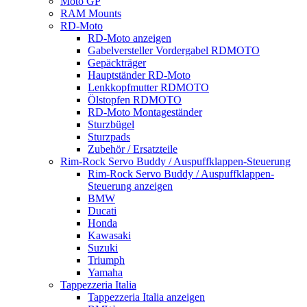
Moto GP
RAM Mounts
RD-Moto
RD-Moto anzeigen
Gabelversteller Vordergabel RDMOTO
Gepäckträger
Hauptständer RD-Moto
Lenkkopfmutter RDMOTO
Ölstopfen RDMOTO
RD-Moto Montageständer
Sturzbügel
Sturzpads
Zubehör / Ersatzteile
Rim-Rock Servo Buddy / Auspuffklappen-Steuerung
Rim-Rock Servo Buddy / Auspuffklappen-
Steuerung anzeigen
BMW
Ducati
Honda
Kawasaki
Suzuki
Triumph
Yamaha
Tappezzeria Italia
Tappezzeria Italia anzeigen