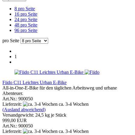
8 pro Seite
16 pro Seite
24 pro Seite
48 pro Seite
96 pro Seite
pro Seite
1
Fiido C11 Leichtes Urban E-Bike
All-in-One-E-Bike für den täglichen Arbeitsweg und urbane
Abenteuer.
Art.Nr.: 900050
Lieferzeit:
ca. 3-4 Wochen
(Ausland abweichend)
Versandgewicht:
24,5
kg je Stück
999,00 EUR
Art.Nr.: 900050
Lieferzeit:
ca. 3-4 Wochen