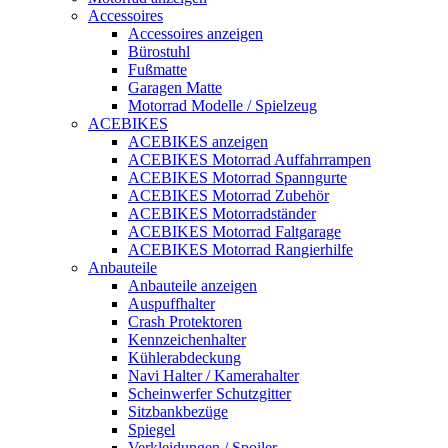
Accessoires
Accessoires anzeigen
Bürostuhl
Fußmatte
Garagen Matte
Motorrad Modelle / Spielzeug
ACEBIKES
ACEBIKES anzeigen
ACEBIKES Motorrad Auffahrrampen
ACEBIKES Motorrad Spanngurte
ACEBIKES Motorrad Zubehör
ACEBIKES Motorradständer
ACEBIKES Motorrad Faltgarage
ACEBIKES Motorrad Rangierhilfe
Anbauteile
Anbauteile anzeigen
Auspuffhalter
Crash Protektoren
Kennzeichenhalter
Kühlerabdeckung
Navi Halter / Kamerahalter
Scheinwerfer Schutzgitter
Sitzbankbezüge
Spiegel
Verkleidungen / Spoiler