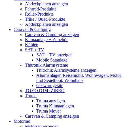
Abdeckplanen anzeigen
Fahrrad-Produkte
Roller-Produkte
Trike / Quad-Produkte
Abdeckplanen anzeigen
Caravan & Camping
Caravan & Camping anzeigen
Klimaanlage + Zubehör
Kühlen
SAT + TV
SAT + TV anzeigen
Mobile Satanlage
Thitronik Alarmsysteme
Thitronik Alarmsysteme anzeigen
Alarmanlagen Reisemobil, Wohnwagen, Motor-
und Segelboot, Wohnhaus
Gaswarngeräte
TOYOTOMI ZIBRO
Truma
Truma anzeigen
Truma Klimaanlagen
Truma Mover
Caravan & Camping anzeigen
Motorrad
Motorrad anzeigen