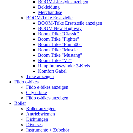
BOOM-Lifestyle anzeigen
Bekleidung
Merchandise
BOOM-Trike Ersatzteile
BOOM-Trike Ersatzteile anzeigen
BOOM New Highway
Boom Trike "Classic"
Boom Trike "Fighter"
Boom Trike "Fun 500"
Boom Trike "Muscle"
Boom Trike "Mustang"
Boom Trike "V2"
Hauptbremszyinder 2-Kreis
Komfort Gabel
Trike anzeigen
Fiido e-bikes
Fiido e-bikes anzeigen
City e-bike
Fiido e-bikes anzeigen
Roller
Roller anzeigen
Antriebsriemen
Dichtungen
Diverses
Instrumente + Zubehör