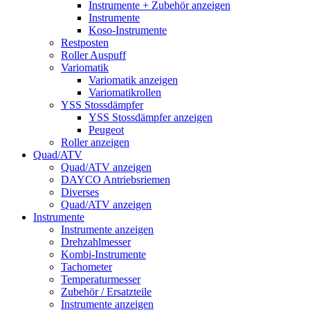
Instrumente + Zubehör anzeigen
Instrumente
Koso-Instrumente
Restposten
Roller Auspuff
Variomatik
Variomatik anzeigen
Variomatikrollen
YSS Stossdämpfer
YSS Stossdämpfer anzeigen
Peugeot
Roller anzeigen
Quad/ATV
Quad/ATV anzeigen
DAYCO Antriebsriemen
Diverses
Quad/ATV anzeigen
Instrumente
Instrumente anzeigen
Drehzahlmesser
Kombi-Instrumente
Tachometer
Temperaturmesser
Zubehör / Ersatzteile
Instrumente anzeigen