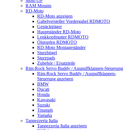
Moto GP
RAM Mounts
RD-Moto
RD-Moto anzeigen
Gabelversteller Vordergabel RDMOTO
Gepäckträger
Hauptständer RD-Moto
Lenkkopfmutter RDMOTO
Ölstopfen RDMOTO
RD-Moto Montageständer
Sturzbügel
Sturzpads
Zubehör / Ersatzteile
Rim-Rock Servo Buddy / Auspuffklappen-Steuerung
Rim-Rock Servo Buddy / Auspuffklappen-
Steuerung anzeigen
BMW
Ducati
Honda
Kawasaki
Suzuki
Triumph
Yamaha
Tappezzeria Italia
Tappezzeria Italia anzeigen