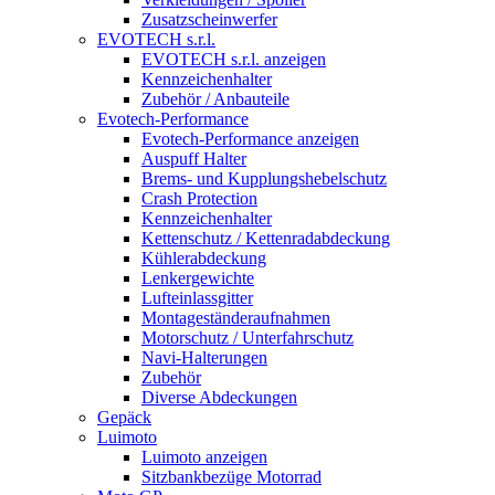
Zusatzscheinwerfer
EVOTECH s.r.l.
EVOTECH s.r.l. anzeigen
Kennzeichenhalter
Zubehör / Anbauteile
Evotech-Performance
Evotech-Performance anzeigen
Auspuff Halter
Brems- und Kupplungshebelschutz
Crash Protection
Kennzeichenhalter
Kettenschutz / Kettenradabdeckung
Kühlerabdeckung
Lenkergewichte
Lufteinlassgitter
Montageständeraufnahmen
Motorschutz / Unterfahrschutz
Navi-Halterungen
Zubehör
Diverse Abdeckungen
Gepäck
Luimoto
Luimoto anzeigen
Sitzbankbezüge Motorrad