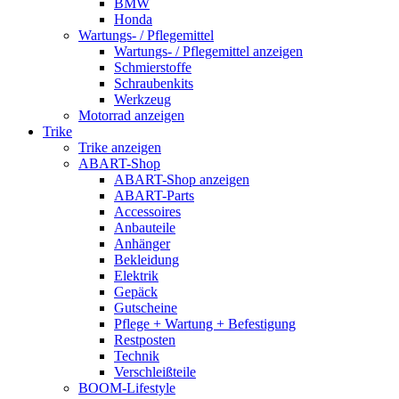
BMW
Honda
Wartungs- / Pflegemittel
Wartungs- / Pflegemittel anzeigen
Schmierstoffe
Schraubenkits
Werkzeug
Motorrad anzeigen
Trike
Trike anzeigen
ABART-Shop
ABART-Shop anzeigen
ABART-Parts
Accessoires
Anbauteile
Anhänger
Bekleidung
Elektrik
Gepäck
Gutscheine
Pflege + Wartung + Befestigung
Restposten
Technik
Verschleißteile
BOOM-Lifestyle