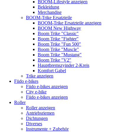
BOOM-Lifestyle anzeigen
Bekleidung
Merchandise
BOOM-Trike Ersatzteile
BOOM-Trike Ersatzteile anzeigen
BOOM New Highway
Boom Trike "Classic"
Boom Trike "Fighter"
Boom Trike "Fun 500"
Boom Trike "Muscle"
Boom Trike "Mustang"
Boom Trike "V2"
Hauptbremszyinder 2-Kreis
Komfort Gabel
Trike anzeigen
Fiido e-bikes
Fiido e-bikes anzeigen
City e-bike
Fiido e-bikes anzeigen
Roller
Roller anzeigen
Antriebsriemen
Dichtungen
Diverses
Instrumente + Zubehör