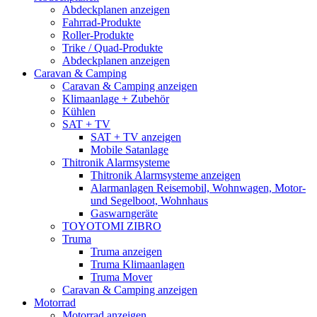
Abdeckplanen anzeigen
Fahrrad-Produkte
Roller-Produkte
Trike / Quad-Produkte
Abdeckplanen anzeigen
Caravan & Camping
Caravan & Camping anzeigen
Klimaanlage + Zubehör
Kühlen
SAT + TV
SAT + TV anzeigen
Mobile Satanlage
Thitronik Alarmsysteme
Thitronik Alarmsysteme anzeigen
Alarmanlagen Reisemobil, Wohnwagen, Motor-
und Segelboot, Wohnhaus
Gaswarngeräte
TOYOTOMI ZIBRO
Truma
Truma anzeigen
Truma Klimaanlagen
Truma Mover
Caravan & Camping anzeigen
Motorrad
Motorrad anzeigen