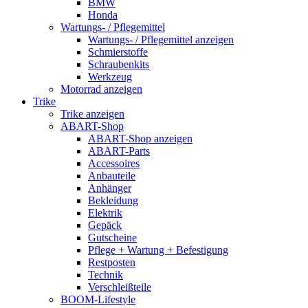
BMW
Honda
Wartungs- / Pflegemittel
Wartungs- / Pflegemittel anzeigen
Schmierstoffe
Schraubenkits
Werkzeug
Motorrad anzeigen
Trike
Trike anzeigen
ABART-Shop
ABART-Shop anzeigen
ABART-Parts
Accessoires
Anbauteile
Anhänger
Bekleidung
Elektrik
Gepäck
Gutscheine
Pflege + Wartung + Befestigung
Restposten
Technik
Verschleißteile
BOOM-Lifestyle