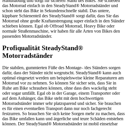
Handhabung und sorgt für sicheren Stand des Bikes. Sie schieben
das Motorrad einfach in den SteadyStand® Motorradständer und
schon steht das Bike in Sekundenschnelle stabil. Das untere,
kippbare Schienenteil des SteadyStand® sorgt dafür, dass Sie das
Motorrad ohne große Kraftanstrengung super einfach in den Ständer
schieben können. Egal ob Offroad Motorrad, Heavy Bike oder
normale Straßenmaschine, wir haben für alle Arten von Bikes den
passenden Motorradständer.
Profiqualität SteadyStand®
Motorradständer
Die stabilen, gummierten Füße des Montage- /des Ständers sorgen
dafür, dass der Ständer nicht wegrutscht. SteadyStand® kann auch
optimal eingesetzt werden um beispielsweise kleine Reparaturen am
Motorrad vor zu nehmen. So können Sie sicher sein, dass Sie in
Ruhe am Bike schrauben können, ohne dass dies wackelig steht
oder sogar umfällt. Egal ob in der Garage, einem Transporter oder
auf dem Anhänger, das Bike steht mit dem hochwertigen
Motorradständer immer sehr platzsparend und sicher. Sie brauchen
es für einen eventuellen Transport dann nur noch fachgerecht
festzurren. So brauchen Sie sich keine Sorgen mehr zu machen, dass
das Bike umfallen kann und ärgerliche und teure Schäden entstehen
können. Der SteadyStand® Motorradständer ist mobil einsetzbar