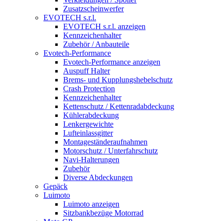
Zusatzscheinwerfer
EVOTECH s.r.l.
EVOTECH s.r.l. anzeigen
Kennzeichenhalter
Zubehör / Anbauteile
Evotech-Performance
Evotech-Performance anzeigen
Auspuff Halter
Brems- und Kupplungshebelschutz
Crash Protection
Kennzeichenhalter
Kettenschutz / Kettenradabdeckung
Kühlerabdeckung
Lenkergewichte
Lufteinlassgitter
Montageständeraufnahmen
Motorschutz / Unterfahrschutz
Navi-Halterungen
Zubehör
Diverse Abdeckungen
Gepäck
Luimoto
Luimoto anzeigen
Sitzbankbezüge Motorrad