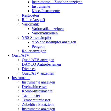
Instrumente + Zubehör anzeigen
Instrumente
Koso-Instrumente
Restposten
Roller Auspuff
Variomatik
Variomatik anzeigen
Variomatikrollen
YSS Stossdämpfer
YSS Stossdämpfer anzeigen
Peugeot
Roller anzeigen
Quad/ATV
Quad/ATV anzeigen
DAYCO Antriebsriemen
Diverses
Quad/ATV anzeigen
Instrumente
Instrumente anzeigen
Drehzahlmesser
Kombi-Instrumente
Tachometer
Temperaturmesser
Zubehör / Ersatzteile
Instrumente anzeigen