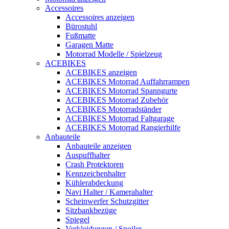
Accessoires
Accessoires anzeigen
Bürostuhl
Fußmatte
Garagen Matte
Motorrad Modelle / Spielzeug
ACEBIKES
ACEBIKES anzeigen
ACEBIKES Motorrad Auffahrrampen
ACEBIKES Motorrad Spanngurte
ACEBIKES Motorrad Zubehör
ACEBIKES Motorradständer
ACEBIKES Motorrad Faltgarage
ACEBIKES Motorrad Rangierhilfe
Anbauteile
Anbauteile anzeigen
Auspuffhalter
Crash Protektoren
Kennzeichenhalter
Kühlerabdeckung
Navi Halter / Kamerahalter
Scheinwerfer Schutzgitter
Sitzbankbezüge
Spiegel
Verkleidungen / Spoiler