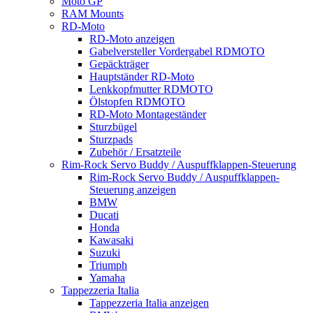
Moto GP
RAM Mounts
RD-Moto
RD-Moto anzeigen
Gabelversteller Vordergabel RDMOTO
Gepäckträger
Hauptständer RD-Moto
Lenkkopfmutter RDMOTO
Ölstopfen RDMOTO
RD-Moto Montageständer
Sturzbügel
Sturzpads
Zubehör / Ersatzteile
Rim-Rock Servo Buddy / Auspuffklappen-Steuerung
Rim-Rock Servo Buddy / Auspuffklappen-
Steuerung anzeigen
BMW
Ducati
Honda
Kawasaki
Suzuki
Triumph
Yamaha
Tappezzeria Italia
Tappezzeria Italia anzeigen