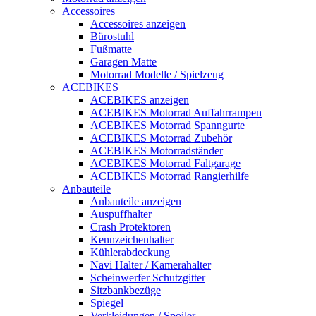
Accessoires
Accessoires anzeigen
Bürostuhl
Fußmatte
Garagen Matte
Motorrad Modelle / Spielzeug
ACEBIKES
ACEBIKES anzeigen
ACEBIKES Motorrad Auffahrrampen
ACEBIKES Motorrad Spanngurte
ACEBIKES Motorrad Zubehör
ACEBIKES Motorradständer
ACEBIKES Motorrad Faltgarage
ACEBIKES Motorrad Rangierhilfe
Anbauteile
Anbauteile anzeigen
Auspuffhalter
Crash Protektoren
Kennzeichenhalter
Kühlerabdeckung
Navi Halter / Kamerahalter
Scheinwerfer Schutzgitter
Sitzbankbezüge
Spiegel
Verkleidungen / Spoiler