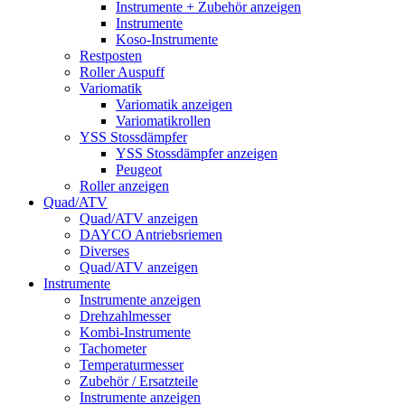
Instrumente + Zubehör anzeigen
Instrumente
Koso-Instrumente
Restposten
Roller Auspuff
Variomatik
Variomatik anzeigen
Variomatikrollen
YSS Stossdämpfer
YSS Stossdämpfer anzeigen
Peugeot
Roller anzeigen
Quad/ATV
Quad/ATV anzeigen
DAYCO Antriebsriemen
Diverses
Quad/ATV anzeigen
Instrumente
Instrumente anzeigen
Drehzahlmesser
Kombi-Instrumente
Tachometer
Temperaturmesser
Zubehör / Ersatzteile
Instrumente anzeigen