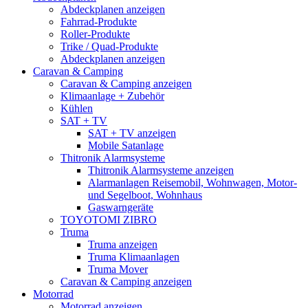
Abdeckplanen anzeigen
Fahrrad-Produkte
Roller-Produkte
Trike / Quad-Produkte
Abdeckplanen anzeigen
Caravan & Camping
Caravan & Camping anzeigen
Klimaanlage + Zubehör
Kühlen
SAT + TV
SAT + TV anzeigen
Mobile Satanlage
Thitronik Alarmsysteme
Thitronik Alarmsysteme anzeigen
Alarmanlagen Reisemobil, Wohnwagen, Motor-
und Segelboot, Wohnhaus
Gaswarngeräte
TOYOTOMI ZIBRO
Truma
Truma anzeigen
Truma Klimaanlagen
Truma Mover
Caravan & Camping anzeigen
Motorrad
Motorrad anzeigen