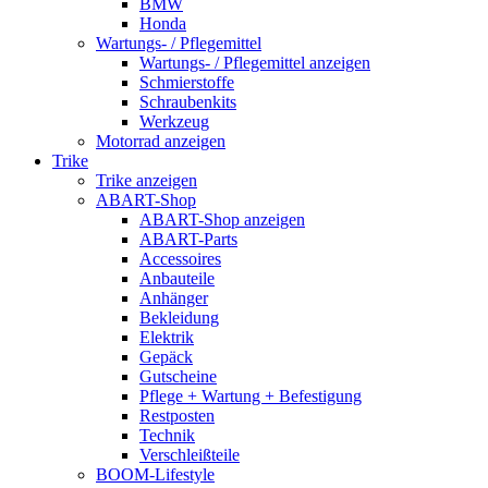
BMW
Honda
Wartungs- / Pflegemittel
Wartungs- / Pflegemittel anzeigen
Schmierstoffe
Schraubenkits
Werkzeug
Motorrad anzeigen
Trike
Trike anzeigen
ABART-Shop
ABART-Shop anzeigen
ABART-Parts
Accessoires
Anbauteile
Anhänger
Bekleidung
Elektrik
Gepäck
Gutscheine
Pflege + Wartung + Befestigung
Restposten
Technik
Verschleißteile
BOOM-Lifestyle