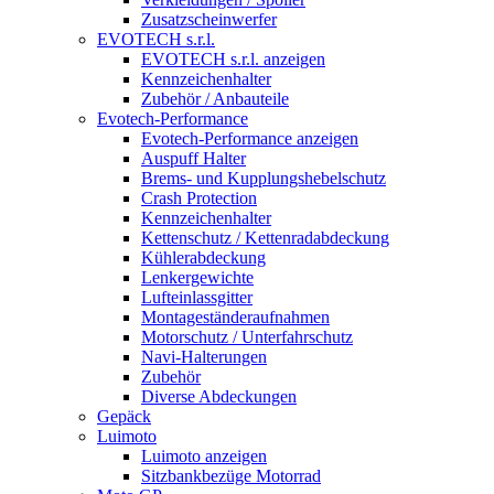
Zusatzscheinwerfer
EVOTECH s.r.l.
EVOTECH s.r.l. anzeigen
Kennzeichenhalter
Zubehör / Anbauteile
Evotech-Performance
Evotech-Performance anzeigen
Auspuff Halter
Brems- und Kupplungshebelschutz
Crash Protection
Kennzeichenhalter
Kettenschutz / Kettenradabdeckung
Kühlerabdeckung
Lenkergewichte
Lufteinlassgitter
Montageständeraufnahmen
Motorschutz / Unterfahrschutz
Navi-Halterungen
Zubehör
Diverse Abdeckungen
Gepäck
Luimoto
Luimoto anzeigen
Sitzbankbezüge Motorrad