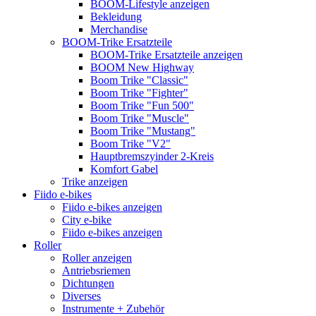
BOOM-Lifestyle anzeigen
Bekleidung
Merchandise
BOOM-Trike Ersatzteile
BOOM-Trike Ersatzteile anzeigen
BOOM New Highway
Boom Trike "Classic"
Boom Trike "Fighter"
Boom Trike "Fun 500"
Boom Trike "Muscle"
Boom Trike "Mustang"
Boom Trike "V2"
Hauptbremszyinder 2-Kreis
Komfort Gabel
Trike anzeigen
Fiido e-bikes
Fiido e-bikes anzeigen
City e-bike
Fiido e-bikes anzeigen
Roller
Roller anzeigen
Antriebsriemen
Dichtungen
Diverses
Instrumente + Zubehör