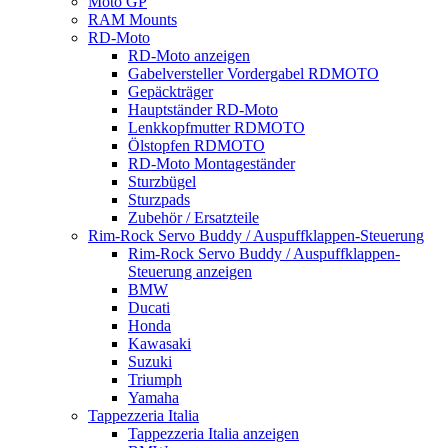
Moto GP
RAM Mounts
RD-Moto
RD-Moto anzeigen
Gabelversteller Vordergabel RDMOTO
Gepäckträger
Hauptständer RD-Moto
Lenkkopfmutter RDMOTO
Ölstopfen RDMOTO
RD-Moto Montageständer
Sturzbügel
Sturzpads
Zubehör / Ersatzteile
Rim-Rock Servo Buddy / Auspuffklappen-Steuerung
Rim-Rock Servo Buddy / Auspuffklappen-
Steuerung anzeigen
BMW
Ducati
Honda
Kawasaki
Suzuki
Triumph
Yamaha
Tappezzeria Italia
Tappezzeria Italia anzeigen