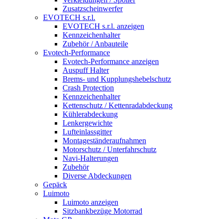
Zusatzscheinwerfer
EVOTECH s.r.l.
EVOTECH s.r.l. anzeigen
Kennzeichenhalter
Zubehör / Anbauteile
Evotech-Performance
Evotech-Performance anzeigen
Auspuff Halter
Brems- und Kupplungshebelschutz
Crash Protection
Kennzeichenhalter
Kettenschutz / Kettenradabdeckung
Kühlerabdeckung
Lenkergewichte
Lufteinlassgitter
Montageständeraufnahmen
Motorschutz / Unterfahrschutz
Navi-Halterungen
Zubehör
Diverse Abdeckungen
Gepäck
Luimoto
Luimoto anzeigen
Sitzbankbezüge Motorrad