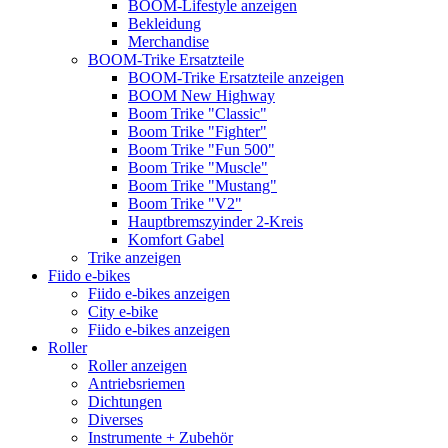
BOOM-Lifestyle anzeigen
Bekleidung
Merchandise
BOOM-Trike Ersatzteile
BOOM-Trike Ersatzteile anzeigen
BOOM New Highway
Boom Trike "Classic"
Boom Trike "Fighter"
Boom Trike "Fun 500"
Boom Trike "Muscle"
Boom Trike "Mustang"
Boom Trike "V2"
Hauptbremszyinder 2-Kreis
Komfort Gabel
Trike anzeigen
Fiido e-bikes
Fiido e-bikes anzeigen
City e-bike
Fiido e-bikes anzeigen
Roller
Roller anzeigen
Antriebsriemen
Dichtungen
Diverses
Instrumente + Zubehör