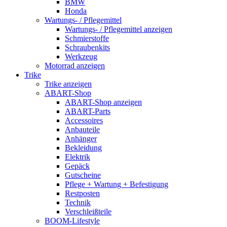
BMW
Honda
Wartungs- / Pflegemittel
Wartungs- / Pflegemittel anzeigen
Schmierstoffe
Schraubenkits
Werkzeug
Motorrad anzeigen
Trike
Trike anzeigen
ABART-Shop
ABART-Shop anzeigen
ABART-Parts
Accessoires
Anbauteile
Anhänger
Bekleidung
Elektrik
Gepäck
Gutscheine
Pflege + Wartung + Befestigung
Restposten
Technik
Verschleißteile
BOOM-Lifestyle