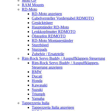
Moto GP
RAM Mounts
RD-Moto
RD-Moto anzeigen
Gabelversteller Vordergabel RDMOTO
Gepäckträger
Hauptständer RD-Moto
Lenkkopfmutter RDMOTO
Ölstopfen RDMOTO
RD-Moto Montageständer
Sturzbügel
Sturzpads
Zubehör / Ersatzteile
Rim-Rock Servo Buddy / Auspuffklappen-Steuerung
Rim-Rock Servo Buddy / Auspuffklappen-
Steuerung anzeigen
BMW
Ducati
Honda
Kawasaki
Suzuki
Triumph
Yamaha
Tappezzeria Italia
Tappezzeria Italia anzeigen