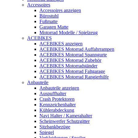
Accessoires
Accessoires anzeigen
Bürostuhl
Fußmatte
Garagen Matte
Motorrad Modelle / Spielzeug
ACEBIKES
ACEBIKES anzeigen
ACEBIKES Motorrad Auffahrrampen
ACEBIKES Motorrad Spanngurte
ACEBIKES Motorrad Zubehör
ACEBIKES Motorradständer
ACEBIKES Motorrad Faltgarage
ACEBIKES Motorrad Rangierhilfe
Anbauteile
Anbauteile anzeigen
Auspuffhalter
Crash Protektoren
Kennzeichenhalter
Kühlerabdeckung
Navi Halter / Kamerahalter
Scheinwerfer Schutzgitter
Sitzbankbezüge
Spiegel
Verkleidungen / Spoiler