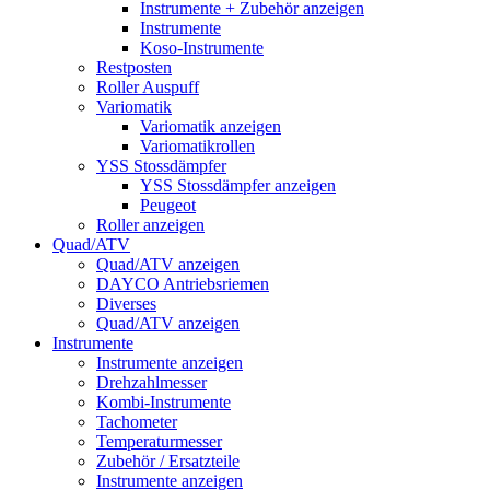
Instrumente + Zubehör anzeigen
Instrumente
Koso-Instrumente
Restposten
Roller Auspuff
Variomatik
Variomatik anzeigen
Variomatikrollen
YSS Stossdämpfer
YSS Stossdämpfer anzeigen
Peugeot
Roller anzeigen
Quad/ATV
Quad/ATV anzeigen
DAYCO Antriebsriemen
Diverses
Quad/ATV anzeigen
Instrumente
Instrumente anzeigen
Drehzahlmesser
Kombi-Instrumente
Tachometer
Temperaturmesser
Zubehör / Ersatzteile
Instrumente anzeigen