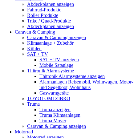
Abdeckplanen anzeigen
Fahrrad-Produkte
Roller-Produkte
Trike / Quad-Produkte
Abdeckplanen anzeigen
Caravan & Camping
Caravan & Camping anzeigen
Klimaanlage + Zubehör
Kühlen
SAT + TV
SAT + TV anzeigen
Mobile Satanlage
Thitronik Alarmsysteme
Thitronik Alarmsysteme anzeigen
Alarmanlagen Reisemobil, Wohnwagen, Motor-
und Segelboot, Wohnhaus
Gaswarngeräte
TOYOTOMI ZIBRO
Truma
Truma anzeigen
Truma Klimaanlagen
Truma Mover
Caravan & Camping anzeigen
Motorrad
Motorrad anzeigen