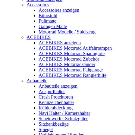
Accessoires
Accessoires anzeigen
Bürostuhl
Fußmatte
Garagen Matte
Motorrad Modelle / Spielzeug
ACEBIKES
ACEBIKES anzeigen
ACEBIKES Motorrad Auffahrrampen
ACEBIKES Motorrad Spanngurte
ACEBIKES Motorrad Zubehör
ACEBIKES Motorradständer
ACEBIKES Motorrad Faltgarage
ACEBIKES Motorrad Rangierhilfe
Anbauteile
Anbauteile anzeigen
Auspuffhalter
Crash Protektoren
Kennzeichenhalter
Kühlerabdeckung
Navi Halter / Kamerahalter
Scheinwerfer Schutzgitter
Sitzbankbezüge
Spiegel
Verkleidungen / Spoiler