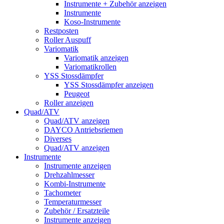
Instrumente + Zubehör anzeigen
Instrumente
Koso-Instrumente
Restposten
Roller Auspuff
Variomatik
Variomatik anzeigen
Variomatikrollen
YSS Stossdämpfer
YSS Stossdämpfer anzeigen
Peugeot
Roller anzeigen
Quad/ATV
Quad/ATV anzeigen
DAYCO Antriebsriemen
Diverses
Quad/ATV anzeigen
Instrumente
Instrumente anzeigen
Drehzahlmesser
Kombi-Instrumente
Tachometer
Temperaturmesser
Zubehör / Ersatzteile
Instrumente anzeigen