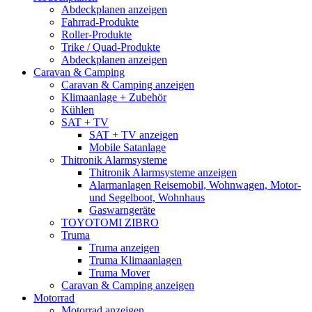
Abdeckplanen anzeigen
Fahrrad-Produkte
Roller-Produkte
Trike / Quad-Produkte
Abdeckplanen anzeigen
Caravan & Camping
Caravan & Camping anzeigen
Klimaanlage + Zubehör
Kühlen
SAT + TV
SAT + TV anzeigen
Mobile Satanlage
Thitronik Alarmsysteme
Thitronik Alarmsysteme anzeigen
Alarmanlagen Reisemobil, Wohnwagen, Motor-
und Segelboot, Wohnhaus
Gaswarngeräte
TOYOTOMI ZIBRO
Truma
Truma anzeigen
Truma Klimaanlagen
Truma Mover
Caravan & Camping anzeigen
Motorrad
Motorrad anzeigen