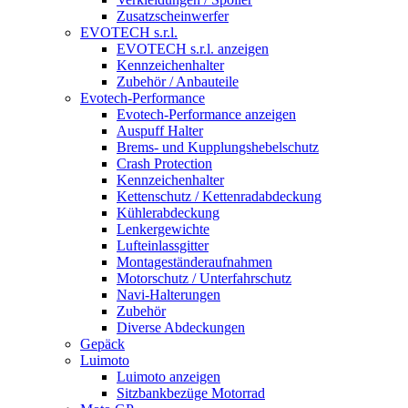
Zusatzscheinwerfer
EVOTECH s.r.l.
EVOTECH s.r.l. anzeigen
Kennzeichenhalter
Zubehör / Anbauteile
Evotech-Performance
Evotech-Performance anzeigen
Auspuff Halter
Brems- und Kupplungshebelschutz
Crash Protection
Kennzeichenhalter
Kettenschutz / Kettenradabdeckung
Kühlerabdeckung
Lenkergewichte
Lufteinlassgitter
Montageständeraufnahmen
Motorschutz / Unterfahrschutz
Navi-Halterungen
Zubehör
Diverse Abdeckungen
Gepäck
Luimoto
Luimoto anzeigen
Sitzbankbezüge Motorrad