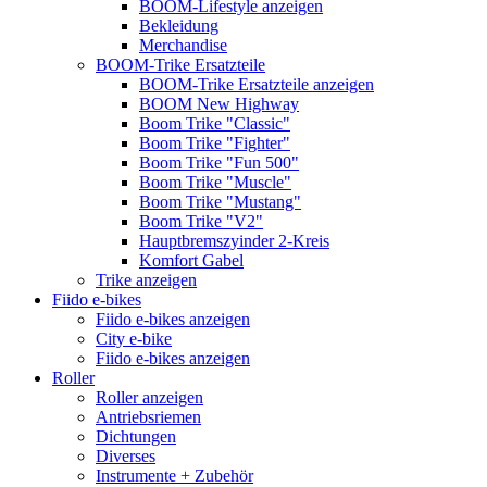
BOOM-Lifestyle anzeigen
Bekleidung
Merchandise
BOOM-Trike Ersatzteile
BOOM-Trike Ersatzteile anzeigen
BOOM New Highway
Boom Trike "Classic"
Boom Trike "Fighter"
Boom Trike "Fun 500"
Boom Trike "Muscle"
Boom Trike "Mustang"
Boom Trike "V2"
Hauptbremszyinder 2-Kreis
Komfort Gabel
Trike anzeigen
Fiido e-bikes
Fiido e-bikes anzeigen
City e-bike
Fiido e-bikes anzeigen
Roller
Roller anzeigen
Antriebsriemen
Dichtungen
Diverses
Instrumente + Zubehör