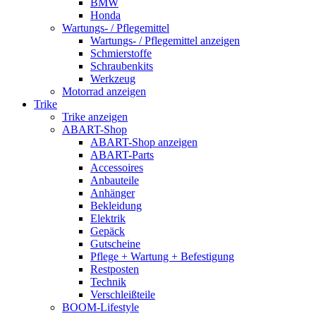
BMW
Honda
Wartungs- / Pflegemittel
Wartungs- / Pflegemittel anzeigen
Schmierstoffe
Schraubenkits
Werkzeug
Motorrad anzeigen
Trike
Trike anzeigen
ABART-Shop
ABART-Shop anzeigen
ABART-Parts
Accessoires
Anbauteile
Anhänger
Bekleidung
Elektrik
Gepäck
Gutscheine
Pflege + Wartung + Befestigung
Restposten
Technik
Verschleißteile
BOOM-Lifestyle