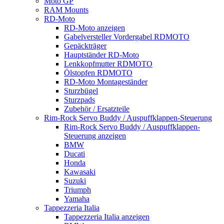
Moto GP
RAM Mounts
RD-Moto
RD-Moto anzeigen
Gabelversteller Vordergabel RDMOTO
Gepäckträger
Hauptständer RD-Moto
Lenkkopfmutter RDMOTO
Ölstopfen RDMOTO
RD-Moto Montageständer
Sturzbügel
Sturzpads
Zubehör / Ersatzteile
Rim-Rock Servo Buddy / Auspuffklappen-Steuerung
Rim-Rock Servo Buddy / Auspuffklappen-
Steuerung anzeigen
BMW
Ducati
Honda
Kawasaki
Suzuki
Triumph
Yamaha
Tappezzeria Italia
Tappezzeria Italia anzeigen