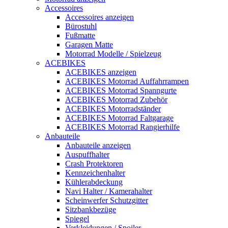
Accessoires
Accessoires anzeigen
Bürostuhl
Fußmatte
Garagen Matte
Motorrad Modelle / Spielzeug
ACEBIKES
ACEBIKES anzeigen
ACEBIKES Motorrad Auffahrrampen
ACEBIKES Motorrad Spanngurte
ACEBIKES Motorrad Zubehör
ACEBIKES Motorradständer
ACEBIKES Motorrad Faltgarage
ACEBIKES Motorrad Rangierhilfe
Anbauteile
Anbauteile anzeigen
Auspuffhalter
Crash Protektoren
Kennzeichenhalter
Kühlerabdeckung
Navi Halter / Kamerahalter
Scheinwerfer Schutzgitter
Sitzbankbezüge
Spiegel
Verkleidungen / Spoiler