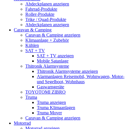
Abdeckplanen anzeigen
Fahrrad-Produkte
Roller-Produkte
Trike / Quad-Produkte
Abdeckplanen anzeigen
Caravan & Camping
Caravan & Camping anzeigen
Klimaanlage + Zubehör
Kühlen
SAT + TV
SAT + TV anzeigen
Mobile Satanlage
Thitronik Alarmsysteme
Thitronik Alarmsysteme anzeigen
Alarmanlagen Reisemobil, Wohnwagen, Motor-
und Segelboot, Wohnhaus
Gaswarngeräte
TOYOTOMI ZIBRO
Truma
Truma anzeigen
Truma Klimaanlagen
Truma Mover
Caravan & Camping anzeigen
Motorrad
Motorrad anzeigen