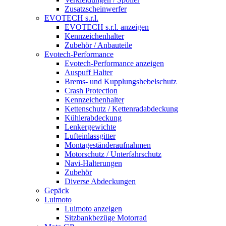
Zusatzscheinwerfer
EVOTECH s.r.l.
EVOTECH s.r.l. anzeigen
Kennzeichenhalter
Zubehör / Anbauteile
Evotech-Performance
Evotech-Performance anzeigen
Auspuff Halter
Brems- und Kupplungshebelschutz
Crash Protection
Kennzeichenhalter
Kettenschutz / Kettenradabdeckung
Kühlerabdeckung
Lenkergewichte
Lufteinlassgitter
Montageständeraufnahmen
Motorschutz / Unterfahrschutz
Navi-Halterungen
Zubehör
Diverse Abdeckungen
Gepäck
Luimoto
Luimoto anzeigen
Sitzbankbezüge Motorrad