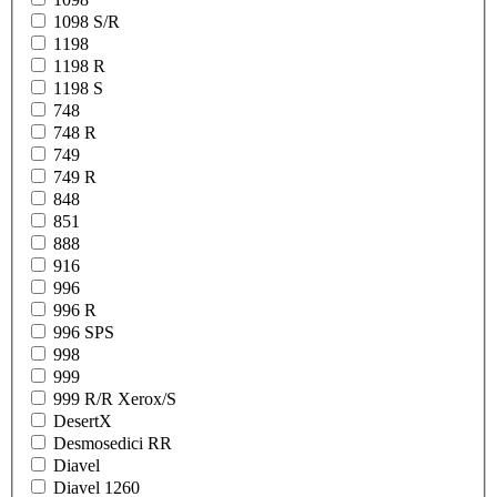
1098 S/R
1198
1198 R
1198 S
748
748 R
749
749 R
848
851
888
916
996
996 R
996 SPS
998
999
999 R/R Xerox/S
DesertX
Desmosedici RR
Diavel
Diavel 1260