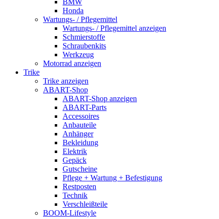
BMW
Honda
Wartungs- / Pflegemittel
Wartungs- / Pflegemittel anzeigen
Schmierstoffe
Schraubenkits
Werkzeug
Motorrad anzeigen
Trike
Trike anzeigen
ABART-Shop
ABART-Shop anzeigen
ABART-Parts
Accessoires
Anbauteile
Anhänger
Bekleidung
Elektrik
Gepäck
Gutscheine
Pflege + Wartung + Befestigung
Restposten
Technik
Verschleißteile
BOOM-Lifestyle