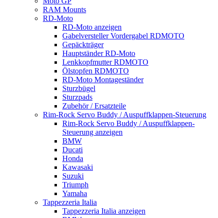
Moto GP
RAM Mounts
RD-Moto
RD-Moto anzeigen
Gabelversteller Vordergabel RDMOTO
Gepäckträger
Hauptständer RD-Moto
Lenkkopfmutter RDMOTO
Ölstopfen RDMOTO
RD-Moto Montageständer
Sturzbügel
Sturzpads
Zubehör / Ersatzteile
Rim-Rock Servo Buddy / Auspuffklappen-Steuerung
Rim-Rock Servo Buddy / Auspuffklappen-
Steuerung anzeigen
BMW
Ducati
Honda
Kawasaki
Suzuki
Triumph
Yamaha
Tappezzeria Italia
Tappezzeria Italia anzeigen