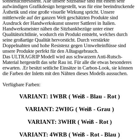
sonnenlichtresistent. Alle unsere Sitzbänke sind mit einem sehr
aufwändigen Grafikdesign hergestellt, was für eine beeindruckende
Ästhetik und eine große visuelle Wirkung spricht. Unsere
mittlerweile auf der ganzen Welt geschätzten Produkte sind
Ausdruck der Handwerkskunst unserer Sattlerei in Italien.
Handwerksmeister nähen die Sitzbankbezüge unter einer
Qualitätsrichtlinie, wodurch ein Produkt entsteht, welches durch
seine großartige Qualität hervorsticht. Durch verstärkte
Doppelnahten und hohe Resistenz gegen Umwelteinflüsse sind
unsere Produkte perfekt für den Alltagsgebrauch.
Das ULTRAGRIP Modell wird aus schwarzem Anti-Rutsch-
Material hergestellt das sehr Rau ist. Für alle die etwas besonderes
erwarten. .Er besitzt seitliche Einsätze in Carbon-Look, sie können
die Farben der Inletts mit den Nähten dieses Modells aussuchen.
Verfügbare Farben:
VARIANT: 1WBR ( Weiß - Blau - Rot )
VARIANT: 2WHG ( Weiß - Grau )
VARIANT: 3WHR ( Weiß - Rot )
VARIANT: 4WRB ( Weiß - Rot - Blau )