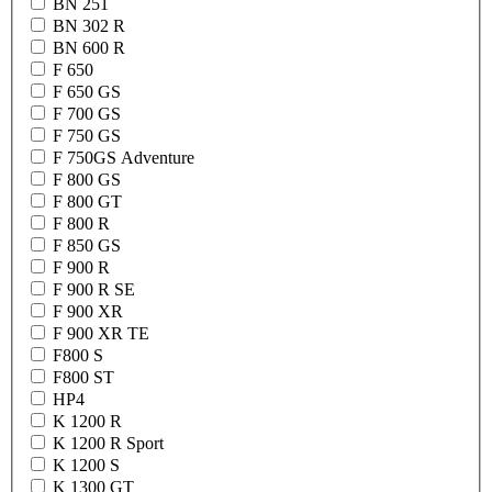
BN 251
BN 302 R
BN 600 R
F 650
F 650 GS
F 700 GS
F 750 GS
F 750GS Adventure
F 800 GS
F 800 GT
F 800 R
F 850 GS
F 900 R
F 900 R SE
F 900 XR
F 900 XR TE
F800 S
F800 ST
HP4
K 1200 R
K 1200 R Sport
K 1200 S
K 1300 GT