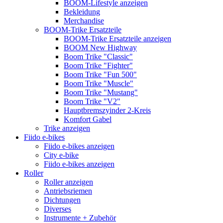
BOOM-Lifestyle anzeigen
Bekleidung
Merchandise
BOOM-Trike Ersatzteile
BOOM-Trike Ersatzteile anzeigen
BOOM New Highway
Boom Trike "Classic"
Boom Trike "Fighter"
Boom Trike "Fun 500"
Boom Trike "Muscle"
Boom Trike "Mustang"
Boom Trike "V2"
Hauptbremszyinder 2-Kreis
Komfort Gabel
Trike anzeigen
Fiido e-bikes
Fiido e-bikes anzeigen
City e-bike
Fiido e-bikes anzeigen
Roller
Roller anzeigen
Antriebsriemen
Dichtungen
Diverses
Instrumente + Zubehör