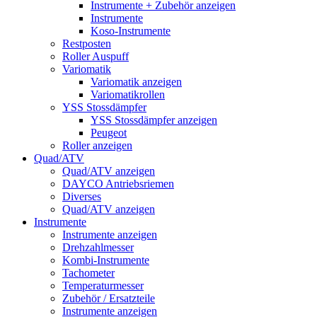
Instrumente + Zubehör anzeigen
Instrumente
Koso-Instrumente
Restposten
Roller Auspuff
Variomatik
Variomatik anzeigen
Variomatikrollen
YSS Stossdämpfer
YSS Stossdämpfer anzeigen
Peugeot
Roller anzeigen
Quad/ATV
Quad/ATV anzeigen
DAYCO Antriebsriemen
Diverses
Quad/ATV anzeigen
Instrumente
Instrumente anzeigen
Drehzahlmesser
Kombi-Instrumente
Tachometer
Temperaturmesser
Zubehör / Ersatzteile
Instrumente anzeigen